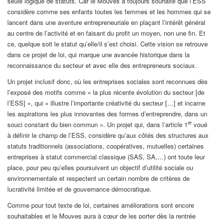
seule logique de statuts. Car le Mouves a toujours souhaité que l’ESS
considère comme ses enfants toutes les femmes et les hommes qui se
lancent dans une aventure entrepreneuriale en plaçant l’intérêt général
au centre de l’activité et en faisant du profit un moyen, non une fin. Et
ce, quelque soit le statut qu’elle/il s’est choisi. Cette vision se retrouve
dans ce projet de loi, qui marque une avancée historique dans la
reconnaissance du secteur et avec elle des entrepreneurs sociaux.
Un projet inclusif donc, où les entreprises sociales sont reconnues dès
l’exposé des motifs comme « la plus récente évolution du secteur [de
l’ESS] », qui « illustre l’importante créativité du secteur […] et incarne
les aspirations les plus innovantes des formes d’entreprendre, dans un
er
souci constant du bien commun ». Un projet qui, dans l’article 1
voué
à définir le champ de l’ESS, considère qu’aux côtés des structures aux
statuts traditionnels (associations, coopératives, mutuelles) certaines
entreprises à statut commercial classique (SAS, SA,…) ont toute leur
place, pour peu qu’elles poursuivent un objectif d’utilité sociale ou
environnementale et respectent un certain nombre de critères de
lucrativité limitée et de gouvernance démocratique.
Comme pour tout texte de loi, certaines améliorations sont encore
souhaitables et le Mouves aura à cœur de les porter dès la rentrée