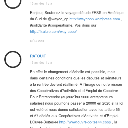
13 années Il y a
Bonjour, Soutenez le voyage d’étude #ESS en Amérique
du Sud de @wayco_op
http://waycoop.wordpress.com
,
#solidarité #coopératisme. Vos dons sur
http://fr.ulule.com/way-coop/
RÉPONSE
RATOUIT
13 années Il y a
En effet le changement d’échelle est possible, mais
dans certaines conditions que les députés et sénateurs
à la rentrée devront réaffirmé. A l’image de notre réseau
des Coopératives d’Activités et d’Emploi de Coopérer
Pour Entreprendre (aujourd’hui 5000 entrepreneurs
salariés) nous pourrions passer à 20000 en 2020 si la loi
est voté et nous donne satisfaction avec les article 66
et 67 dédiés aux Coopératives d’Activités et d’Emploi.
L’Ouvre-Boites44
http://www.ouvre-boites44.coop
, la