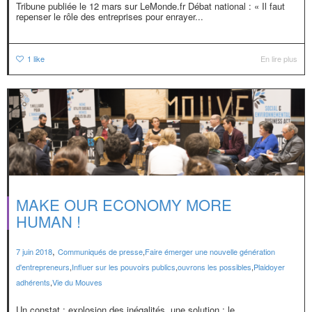
Tribune publiée le 12 mars sur LeMonde.fr Débat national : « Il faut
repenser le rôle des entreprises pour enrayer...
1
like
En lire plus
MAKE OUR ECONOMY MORE
HUMAN !
,
7 juin 2018
Communiqués de presse
,
Faire émerger une nouvelle génération
d'entrepreneurs
,
Influer sur les pouvoirs publics
,
ouvrons les possibles
,
Plaidoyer
adhérents
,
Vie du Mouves
Un constat : explosion des inégalités, une solution : le