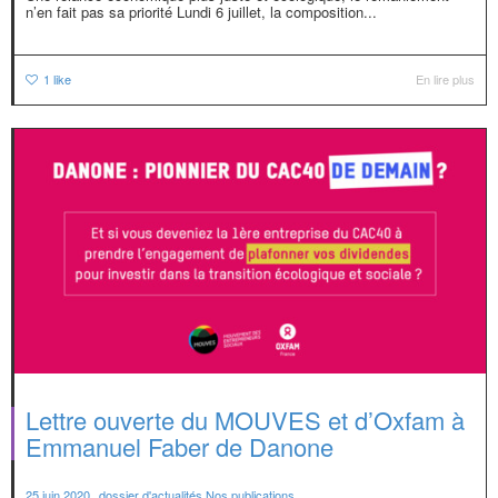
n’en fait pas sa priorité Lundi 6 juillet, la composition...
1
like
En lire plus
Lettre ouverte du MOUVES et d’Oxfam à
Emmanuel Faber de Danone
,
25 juin 2020
dossier d'actualités
,
Nos publications