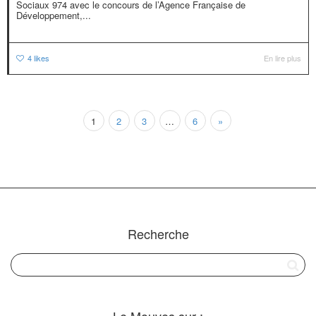
Sociaux 974 avec le concours de l’Agence Française de
Développement,...
4
likes
En lire plus
1
2
3
…
6
»
Recherche
Le Mouves sur :