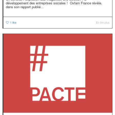
développement des entreprises sociales ! Oxfam France révèle,
dans son rapport publié...
1
like
En lire plus