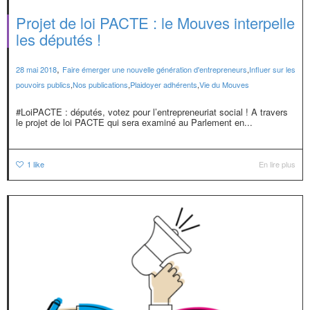
Projet de loi PACTE : le Mouves interpelle
les députés !
,
28 mai 2018
Faire émerger une nouvelle génération d'entrepreneurs
,
Influer sur les
pouvoirs publics
,
Nos publications
,
Plaidoyer adhérents
,
Vie du Mouves
#LoiPACTE : députés, votez pour l’entrepreneuriat social ! A travers
le projet de loi PACTE qui sera examiné au Parlement en...
1
like
En lire plus