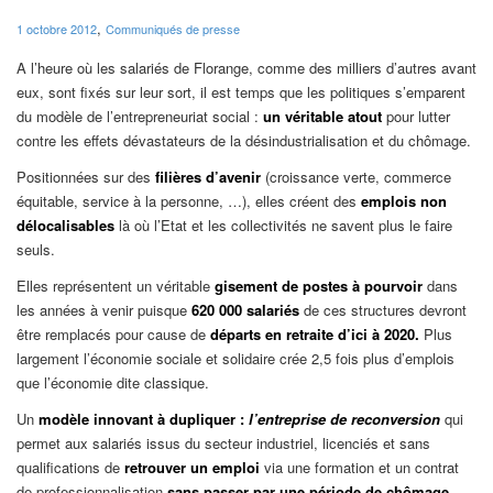
,
1 octobre 2012
Communiqués de presse
A l’heure où les salariés de Florange, comme des milliers d’autres avant
eux, sont fixés sur leur sort, il est temps que les politiques s’emparent
du modèle de l’entrepreneuriat social :
un véritable atout
pour lutter
contre les effets dévastateurs de la désindustrialisation et du chômage.
Positionnées sur des
filières d’avenir
(croissance verte, commerce
équitable, service à la personne, …), elles créent des
emplois non
délocalisables
là où l’Etat et les collectivités ne savent plus le faire
seuls.
Elles représentent un véritable
gisement de postes à pourvoir
dans
les années à venir puisque
620 000 salariés
de ces structures devront
être remplacés pour cause de
départs en retraite d’ici à 2020.
Plus
largement l’économie sociale et solidaire crée 2,5 fois plus d’emplois
que l’économie dite classique.
Un
modèle innovant à dupliquer :
l’entreprise de reconversion
qui
permet aux salariés issus du secteur industriel, licenciés et sans
qualifications de
retrouver un emploi
via une formation et un contrat
de professionnalisation
sans passer par une période de chômage.