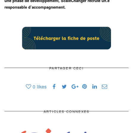
une phase de développement, ScaleChanger recrute un.e
responsable d’accompagnement.
PARTAGER CECI
0
likes
ARTICLES CONNEXES