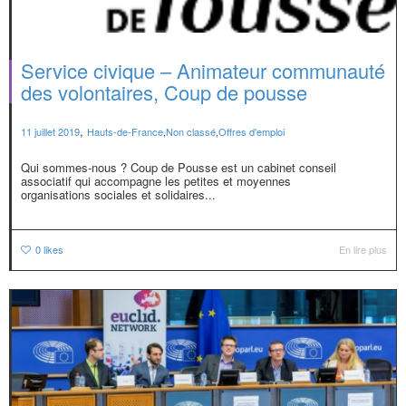
Service civique – Animateur communauté
des volontaires, Coup de pousse
,
11 juillet 2019
Hauts-de-France
,
Non classé
,
Offres d'emploi
Qui sommes-nous ? Coup de Pousse est un cabinet conseil
associatif qui accompagne les petites et moyennes
organisations sociales et solidaires...
0
likes
En lire plus