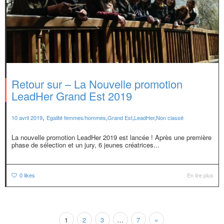
Retour sur – La Nouvelle promotion
LeadHer Grand Est 2019
,
10 avril 2019
Egalité femmes/hommes
,
Grand Est
,
LeadHer
,
Non classé
La nouvelle promotion LeadHer 2019 est lancée ! Après une première
phase de sélection et un jury, 6 jeunes créatrices...
0
likes
En lire plus
1
2
3
…
7
»