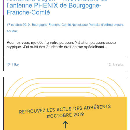
l’antenne PHENIX de Bourgogne-
Franche-Comté
,
17 octobre 2019
Bourgogne-Franche-Comté
,
Non classé
,
Portraits d'entrepreneurs
sociaux
Pourriez-vous me décrire votre parcours ? J’ai un parcours assez
atypique. J’ai suivi des études de droit en me spécialisant...
1
like
En lire plus