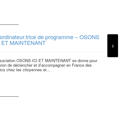
ordinateur.trice de programme – OSONS
I ET MAINTENANT
ssociation OSONS ICI ET MAINTENANT se donne pour
sion de déclencher et d’accompagner en France des
ics chez les citoyennes et...
Centrale Ma
projet Ouve
Centrale Marsei
15 ans dans le 