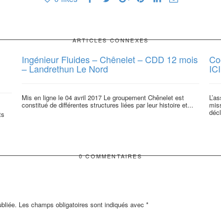
ARTICLES CONNEXES
Ingénieur Fluides – Chênelet – CDD 12 mois
Co
– Landrethun Le Nord
IC
Mis en ligne le 04 avril 2017 Le groupement Chênelet est
L’a
constitué de différentes structures liées par leur histoire et...
mis
décl
ts
0 COMMENTAIRES
bliée.
Les champs obligatoires sont indiqués avec
*