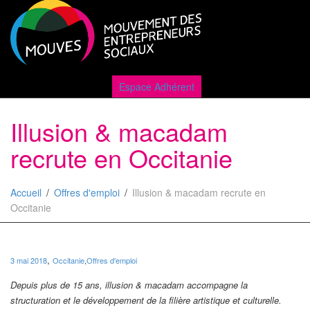
Active
Espace Adhérent
Illusion & macadam
naviga
recrute en Occitanie
Accueil
Offres d'emploi
Illusion & macadam recrute en
Occitanie
,
3 mai 2018
Occitanie
,
Offres d'emploi
Depuis plus de 15 ans, illusion & macadam accompagne la
structuration et le développement de la filière artistique et culturelle.