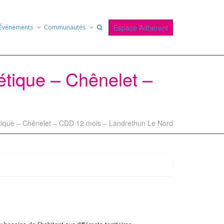
Espace Adhérent
Événements
Communautés
gétique – Chênelet –
gétique – Chênelet – CDD 12 mois – Landrethun Le Nord