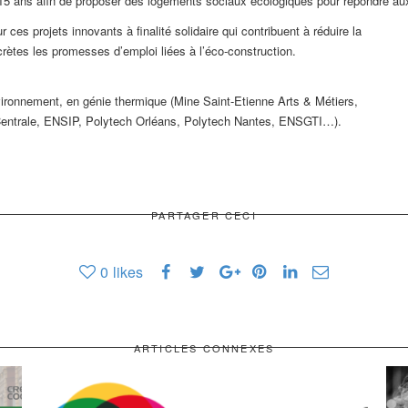
 ans afin de proposer des logements sociaux écologiques pour répondre aux bes
es projets innovants à finalité solidaire qui contribuent à réduire la
crètes les promesses d’emploi liées à l’éco-construction.
vironnement, en génie thermique (Mine Saint-Etienne Arts & Métiers,
ntrale, ENSIP, Polytech Orléans, Polytech Nantes, ENSGTI…).
PARTAGER CECI
0
likes
ARTICLES CONNEXES