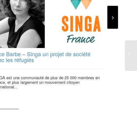
ce Barbe – Singa un projet de société
HumanITech
c les réfugiés
causes dur
GA est une communauté de plus de 25 000 membres en
Les acteurs de 
nce, et plus largement un mouvement citoyen
entreprises soci
rnational...
technologies uti