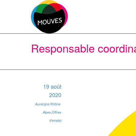
Responsable coordin
19 août
2020
Auvergne Rhône-
Alpes
,
Offres
d'emploi