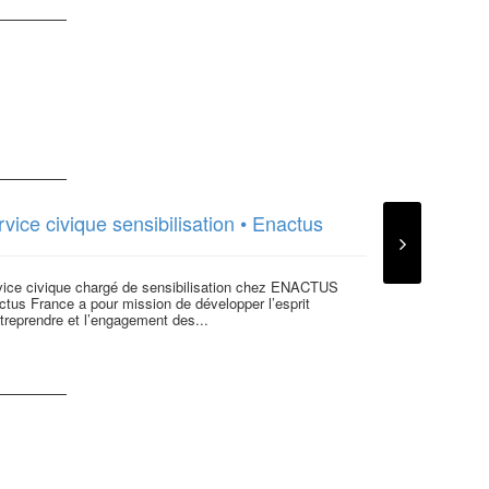
vice civique sensibilisation • Enactus
vice civique chargé de sensibilisation chez ENACTUS
tus France a pour mission de développer l’esprit
treprendre et l’engagement des...
La maison d
Responsabl