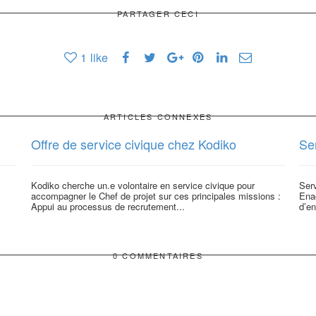
PARTAGER CECI
1
like
ARTICLES CONNEXES
Offre de service civique chez Kodiko
Ser
Kodiko cherche un.e volontaire en service civique pour
Ser
accompagner le Chef de projet sur ces principales missions :
Enac
Appui au processus de recrutement...
d’en
0 COMMENTAIRES