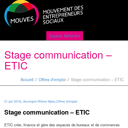
Active
Espace Adhérent
Stage communication –
naviga
ETIC
Accueil
Offres d'emploi
Stage communication – ETIC
,
21 juin 2019
Auvergne Rhône-Alpes
,
Offres d'emploi
Stage communication – ETIC
ETIC crée, finance et gère des espaces de bureaux et de commerces