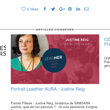
0
likes
ARTICLES CONNEXES
CD
PU
CHA
Publ
géné
Portrait LeadHer AURA : Justine Reig
Portrait Filleule : Justine Reig, fondatrice de SAMSARA
Justine, quel est ton parcours ? “Je suis parisienne d’origine.