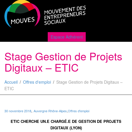
Active
Espace Adhérent
Stage Gestion de Projets
naviga
Digitaux – ETIC
Accueil
Offres d'emploi
Stage Gestion de Projets Digitaux –
ETIC
,
30 novembre 2018
Auvergne Rhône-Alpes
,
Offres d'emploi
ETIC CHERCHE UN.E CHARGÉ.E DE GESTION DE PROJETS
DIGITAUX (LYON)