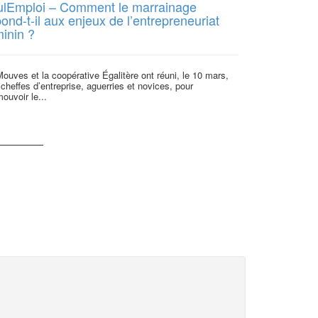
ulEmploi – Comment le marrainage
[Tribune] L’
ond-t-il aux enjeux de l’entrepreneuriat
révolution 
minin ?
Les bouleverse
gestionnaires d
ouves et la coopérative Égalitère ont réuni, le 10 mars,
médico-sociaux d
cheffes d’entreprise, aguerries et novices, pour
ouvoir le...