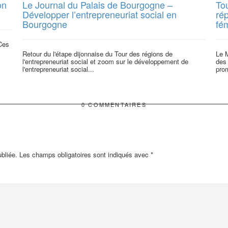
on
Le Journal du Palais de Bourgogne –
To
Développer l’entrepreneuriat social en
rép
Bourgogne
fé
“Ces
Retour du l'étape dijonnaise du Tour des régions de
Le M
l'entrepreneuriat social et zoom sur le développement de
des 
l'entrepreneuriat social...
prom
0 COMMENTAIRES
bliée.
Les champs obligatoires sont indiqués avec
*