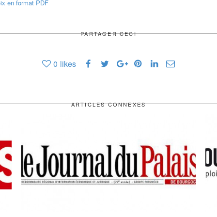
roix en format PDF
PARTAGER CECI
0
likes
ARTICLES CONNEXES