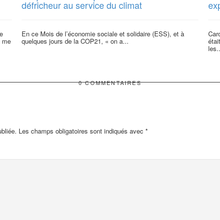
défricheur au service du climat
ex
e
En ce Mois de l’économie sociale et solidaire (ESS), et à
Car
e me
quelques jours de la COP21, « on a...
étai
les.
0 COMMENTAIRES
bliée.
Les champs obligatoires sont indiqués avec
*