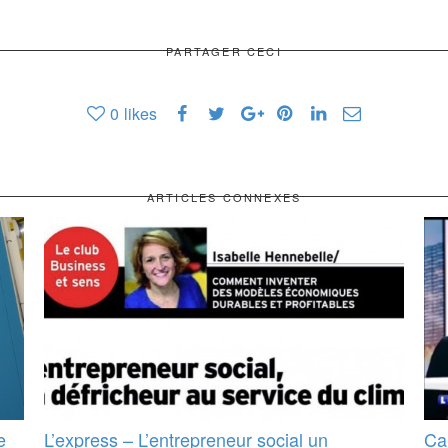
PARTAGER CECI
0
likes
ARTICLES CONNEXES
e
L’express – L’entrepreneur social un
Ca