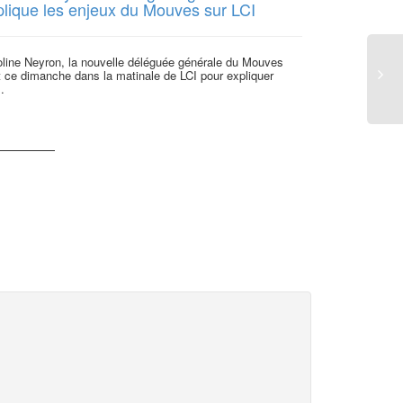
plique les enjeux du Mouves sur LCI
social ?
oline Neyron, la nouvelle déléguée générale du Mouves
Explication de 
t ce dimanche dans la matinale de LCI pour expliquer
Délégué général
..