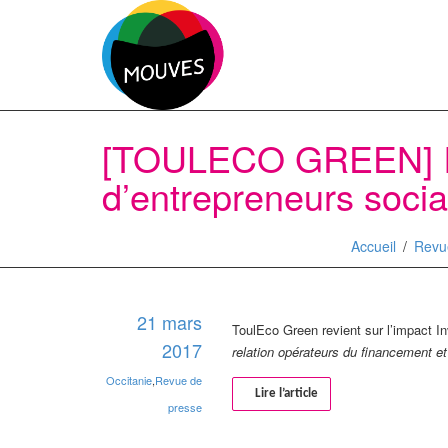
[TOULECO GREEN] Imp
d’entrepreneurs socia
Accueil
Revu
21 mars
ToulEco Green revient sur l’impact I
2017
relation opérateurs du financement e
Occitanie
,
Revue de
Lire l’article
presse