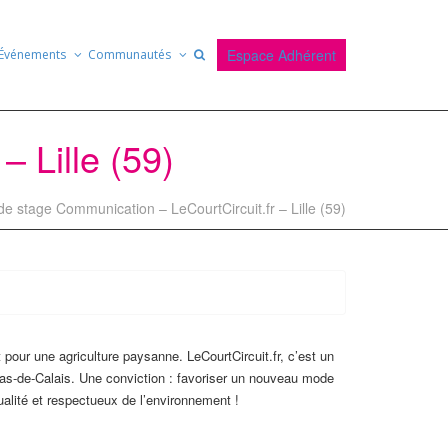
Espace Adhérent
Événements
Communautés
 Lille (59)
de stage Communication – LeCourtCircuit.fr – Lille (59)
et pour une agriculture paysanne. LeCourtCircuit.fr, c’est un
Pas-de-Calais. Une conviction : favoriser un nouveau mode
alité et respectueux de l’environnement !