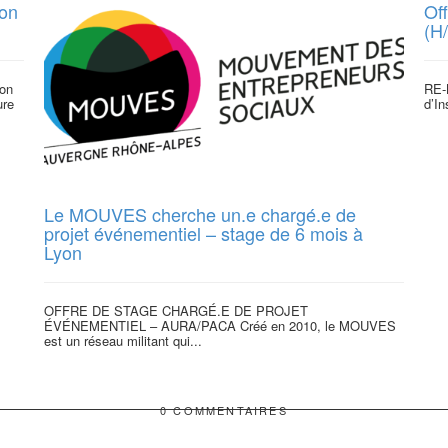
ion
Off
(H
ion
RE-B
ure
d’In
Le MOUVES cherche un.e chargé.e de
projet événementiel – stage de 6 mois à
Lyon
OFFRE DE STAGE CHARGÉ.E DE PROJET
ÉVÉNEMENTIEL – AURA/PACA Créé en 2010, le MOUVES
est un réseau militant qui...
0 COMMENTAIRES