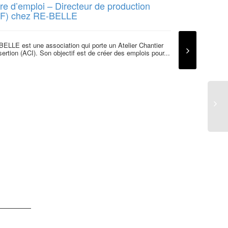
re d’emploi – Directeur de production
/F) chez RE-BELLE
ELLE est une association qui porte un Atelier Chantier
sertion (ACI). Son objectif est de créer des emplois pour...
Soufiane I
du Hainaut
et de solide
réussite !
Le Garage Solid
de son fondateur