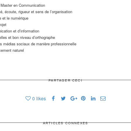
e Master en Communication
é, écoute, rigueur et sens de l’organisation
le et le numérique
ojet
cation et d’information
lles et bon niveau d’orthographe
es médias sociaux de manière professionnelle
cement naturel
PARTAGER CECI
0
likes
ARTICLES CONNEXES