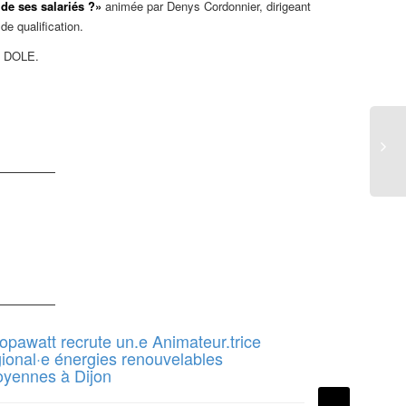
de ses salariés ?»
animée par Denys Cordonnier, dirigeant
de qualification.
0 DOLE.
opawatt recrute un.e Animateur.trice
TRACES DE
gional·e énergies renouvelables
responsable
toyennes à Dijon
communicat