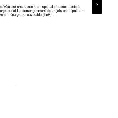
aWatt est une association spécialisée dans l’aide à
Traces de Vies
ergence et l’accompagnement de projets participatifs et
par l’écriture 
yens d’énergie renouvelable (EnR),...
ou en...