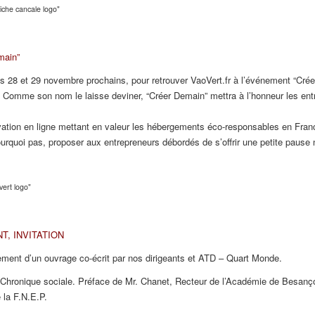
main”
 28 et 29 novembre prochains, pour retrouver VaoVert.fr à l’événement “Cré
mme son nom le laisse deviner, “Créer Demain” mettra à l’honneur les entrepr
rvation en ligne mettant en valeur les hébergements éco-responsables en Fra
ourquoi pas, proposer aux entrepreneurs débordés de s’offrir une petite paus
, INVITATION
ent d’un ouvrage co-écrit par nos dirigeants et ATD – Quart Monde.
 Chronique sociale. Préface de Mr. Chanet, Recteur de l’Académie de Besanço
 la F.N.E.P.