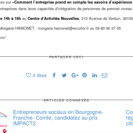
ise sur
«Comment l’entreprise prend en compte les savoirs d’expérience 
entreprises dans leurs capacités d’intégration de personnes de premier niveau 
e 14h à 16h
au
Centre d’Activités Nouvelles
, 210 Avenue de Verdun, 3910
 à Morgane HAMONET : morgane.hamonet@eccofor.fr ou 09 80 90 37 05
PARTAGER CECI
0
likes
ARTICLES CONNEXES
Entrepreneurs sociaux en Bourgogne-
Co
Franche- Comté, candidatez au prix
ré
IMPACT2
ci