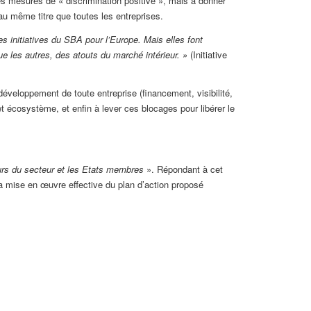
es mesures de « discrimination positive », mais à donner
u même titre que toutes les entreprises.
s initiatives du SBA pour l’Europe. Mais elles font
que les autres, des atouts du marché intérieur. »
(Initiative
u développement de toute entreprise (financement, visibilité,
t écosystème, et enfin à lever ces blocages pour libérer le
eurs du secteur et les Etats membres
». Répondant à cet
la mise en œuvre effective du plan d’action proposé