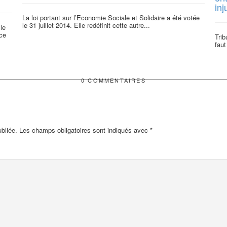
inj
La loi portant sur l’Economie Sociale et Solidaire a été votée
le 31 juillet 2014. Elle redéfinit cette autre...
le
ce
Trib
faut
0 COMMENTAIRES
bliée.
Les champs obligatoires sont indiqués avec
*