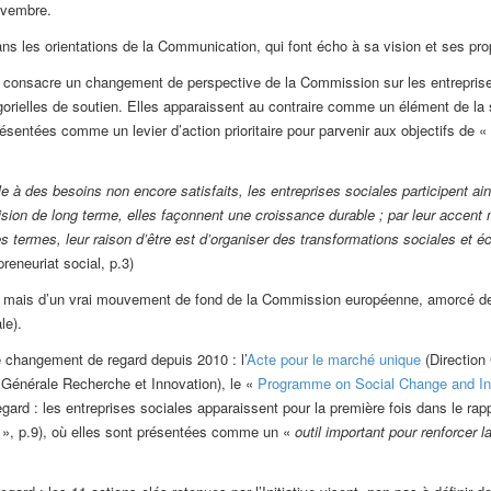
ovembre.
s les orientations de la Communication, qui font écho à sa vision et ses pro
ocial consacre un changement de perspective de la Commission sur les entrepri
tégorielles de soutien. Elles apparaissent au contraire comme un élément de l
sentées comme un levier d’action prioritaire pour parvenir aux objectifs de « c
e à des besoins non encore satisfaits, les entreprises sociales participent ain
ision de long terme, elles façonnent une croissance durable ; par leur accent 
es termes, leur raison d’être est d’organiser des transformations sociales et é
epreneuriat social, p.3)
ée, mais d’un vrai mouvement de fond de la Commission européenne, amorcé d
le).
 changement de regard depuis 2010 : l’
Acte pour le marché unique
(Direction 
n Générale Recherche et Innovation), le «
Programme on Social Change and I
ard : les entreprises sociales apparaissent pour la première fois dans le rap
», p.9), où elles sont présentées comme un «
outil important pour renforcer la