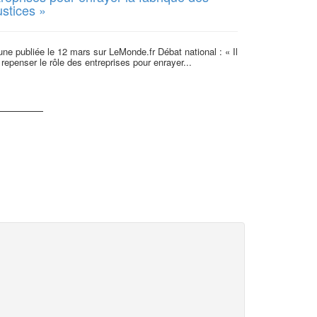
ustices »
Dans le cadre 
par le Mouves, 
une publiée le 12 mars sur LeMonde.fr Débat national : « Il
législatives s’es
 repenser le rôle des entreprises pour enrayer...