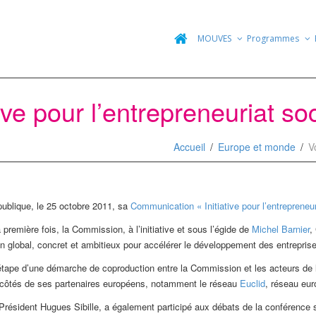
MOUVES
Programmes
ive pour l’entrepreneuriat soc
Accueil
Europe et monde
V
blique, le 25 octobre 2011, sa
Communication « Initiative pour l’entrepreneur
première fois, la Commission, à l’initiative et sous l’égide de
Michel Barnier
,
on global, concret et ambitieux pour accélérer le développement des entrepris
ape d’une démarche de coproduction entre la Commission et les acteurs de l’ent
 côtés de ses partenaires européens, notamment le réseau
Euclid
, réseau eur
ésident Hugues Sibille, a également participé aux débats de la conférence sur 