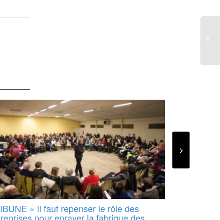
IBUNE « Il faut repenser le rôle des
Retour sur 
reprises pour enrayer la fabrique des
#NousSomme