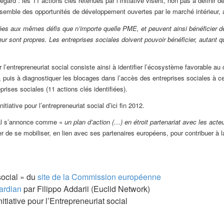
d : les 11 actions clés retenues par l’Initiative visent, non pas à définir d
nsemble des opportunités de développement ouvertes par le marché intérieur, a
ées aux mêmes défis que n’importe quelle PME, et peuvent ainsi bénéficier de
leur sont propres. Les entreprises sociales doivent pouvoir bénéficier, autant 
our l’entrepreneuriat social consiste ainsi à identifier l’écosystème favorable a
puis à diagnostiquer les blocages dans l’accès des entreprises sociales à ce
rises sociales (11 actions clés identifiées).
tiative pour l’entrepreneuriat social d’ici fin 2012.
ocial s’annonce comme «
un plan d’action (…) en étroit partenariat avec les act
 de se mobiliser, en lien avec ses partenaires européens, pour contribuer à 
social » du
site de la Commission européenne
ardian
par Filippo Addarii (Euclid Network)
nitiative pour l’Entrepreneuriat social