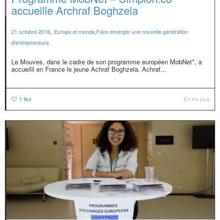
accueille Archraf Boghzela
,
21 octobre 2016
Europe et monde
,
Faire émerger une nouvelle génération
d'entrepreneurs
Le Mouves, dans le cadre de son programme européen MobNet*, a
accueilli en France le jeune Achraf Boghzela. Achraf...
1
like
En lire plus