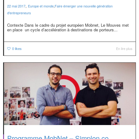
,
22 mai 2017
Europe et monde
,
Faire émerger une nouvelle génération
d'entrepreneurs
Contexte Dans le cadre du projet européen Mobnet, Le Mouves met
en place un cycle d’accélération à destinations de porteurs...
0
likes
En lire plus
Programme MobNet – Simplon.co