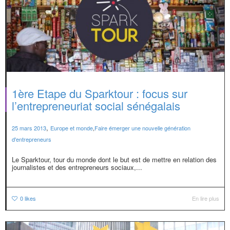
1ère Etape du Sparktour : focus sur
l’entrepreneuriat social sénégalais
,
25 mars 2013
Europe et monde
,
Faire émerger une nouvelle génération
d'entrepreneurs
Le Sparktour, tour du monde dont le but est de mettre en relation des
journalistes et des entrepreneurs sociaux,...
0
likes
En lire plus