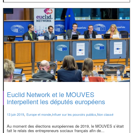
Euclid Network et le MOUVES
interpellent les députés européens
,
13 juin 2019
Europe et monde
,
Influer sur les pouvoirs publics
,
Non classé
Au moment des élections européennes de 2019, le MOUVES s’était
fait le relais des entrepreneurs sociaux français afin de...