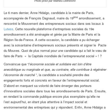
Photo prise par Mathieu Delmestre
Le 6 mars dernier, Anne Hidalgo, candidate à la mairie de Paris,
ème
accompagnée de François Dagnaud, maire du 19
arrondissement, a
rencontré le Mouvement des entrepreneurs sociaux dans ses locaux à
Lutess
. Cette nouvelle plateforme d’entreprises sociales du 19e
arrondissement a été aménagée et gérée par la Mairie de Paris et la
Région Ile-de-France. A cette occasion, la candidate a pu échanger
avec la soixantaine d’entrepreneurs sociaux présents et signer le Pacte
du Mouves. Quoi de plus normal pour une candidate qui a fait le vœu de
faire de Paris « la Capitale mondiale de l’entrepreneuriat social » ! ?
Convaincue que “
l’économie sociale et solidaire est loin d’être
anecdotique ou marginale et que, au contraire, elle contribue à régénérer
l’économie de marché
”, la candidate a souhaité prendre des
engagements forts et concrets en faveur de l’entrepreneuriat social.
D’abord en marquant sa volonté de faire émerger des porteurs
d’innovations sociales dans tous les arrondissements de Paris. Ensuite,
en rendant la commande publique encore plus exemplaire qu’elle ne
l’est aujourd’hui, en étant plus attentive à l’impact social et
environnemental des entreprises qui y répondent. Enfin, Anne Hidalgo a