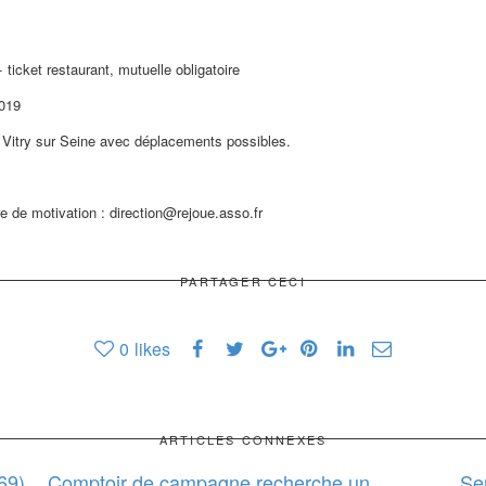
icket restaurant, mutuelle obligatoire
2019
à Vitry sur Seine avec déplacements possibles.
re de motivation : direction@rejoue.asso.fr
PARTAGER CECI
0
likes
ARTICLES CONNEXES
69)
Comptoir de campagne recherche un
Se