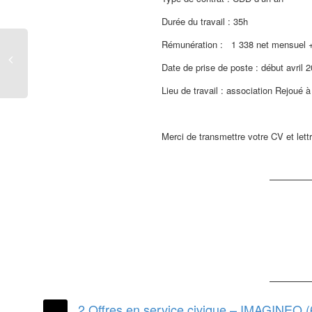
Durée du travail : 35h
Rémunération : 1 338 net mensuel + t
Date de prise de poste : début avril 
Lieu de travail : association Rejoué 
Merci de transmettre votre CV et lett
2 Offres en service civique – IMAGINEO (