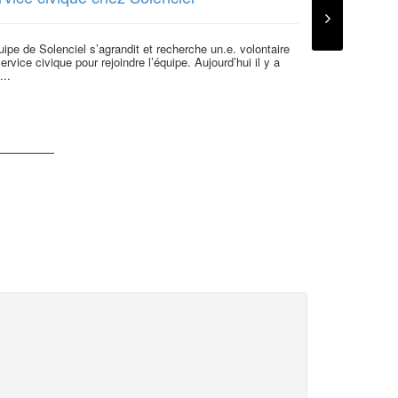
uipe de Solenciel s’agrandit et recherche un.e. volontaire
ervice civique pour rejoindre l’équipe. Aujourd’hui il y a
...
Offre d’emp
d’affaires
Vous êtes sensi
transparence por
mouvement de..