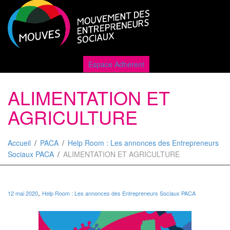
Active
Espace Adhérent
ALIMENTATION ET
naviga
AGRICULTURE
Accueil
PACA
Help Room : Les annonces des Entrepreneurs
Sociaux PACA
ALIMENTATION ET AGRICULTURE
,
12 mai 2020
Help Room : Les annonces des Entrepreneurs Sociaux PACA