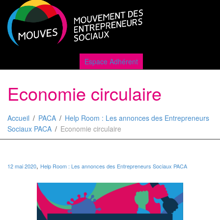
Active
Espace Adhérent
Economie circulaire
naviga
Accueil
PACA
Help Room : Les annonces des Entrepreneurs
Sociaux PACA
Economie circulaire
,
12 mai 2020
Help Room : Les annonces des Entrepreneurs Sociaux PACA