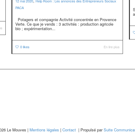
,
12 mai 2020
Help Room : Les annonces des Entrepreneurs Sociaux
G
PACA
S
a
Potagers et compagnie Activité concentrée en Provence
Verte. Ce que je vends : 3 activités : production agricole
us
bio ; expérimentation...
0
likes
En lire plus
026 Le Mouves |
Mentions légales
|
Contact
| Propulsé par
Suite Communicat