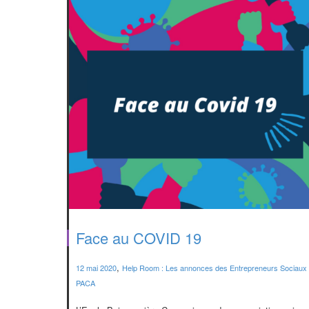
Face au COVID 19
,
12 mai 2020
Help Room : Les annonces des Entrepreneurs Sociaux
PACA