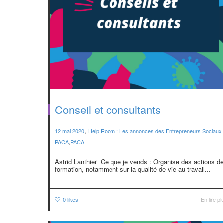
Conseil et consultants
,
12 mai 2020
Help Room : Les annonces des Entrepreneurs Sociaux
PACA
,
PACA
Astrid Lanthier Ce que je vends : Organise des actions d
formation, notamment sur la qualité de vie au travail...
0
likes
En lire pl