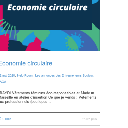
Economie circulaire
,
2 mai 2020
Help Room : Les annonces des Entrepreneurs Sociaux
ACA
IAYDI Vêtements féminins éco-responsables et Made in
arseille en atelier d’insertion Ce que je vends : Vêtements
ux professionnels (boutiques...
0
likes
En lire plus