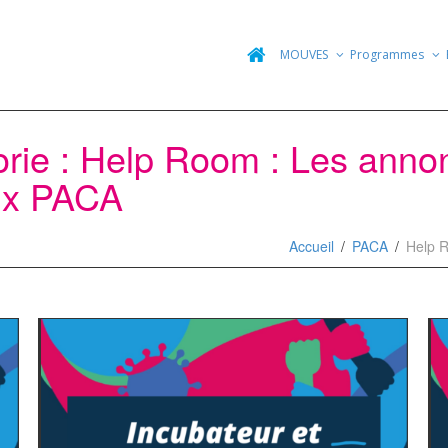
MOUVES
Programmes
gorie : Help Room : Les ann
ux PACA
Accueil
PACA
Help 