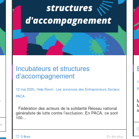
Incubateurs et structures
d’accompagnement
1
,
P
12 mai 2020
Help Room : Les annonces des Entrepreneurs Sociaux
PACA
e
M
M
Fédération des acteurs de la solidarité Réseau national
a
généraliste de lutte contre l’exclusion. En PACA, ce sont
100...
us
0
likes
En lire plus