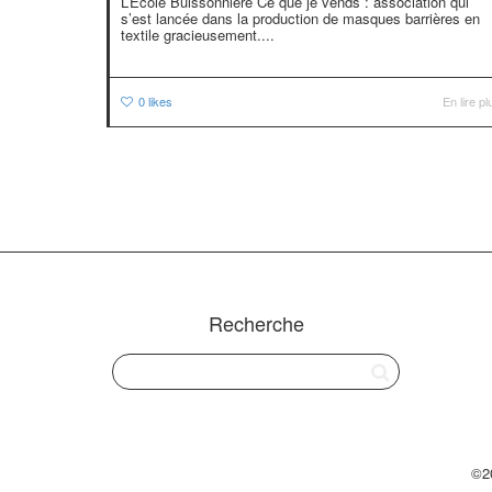
L’Ecole Buissonnière Ce que je vends : association qui
s’est lancée dans la production de masques barrières en
textile gracieusement....
0
likes
En lire pl
Recherche
©2