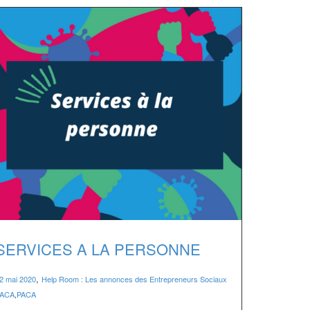
SERVICES A LA PERSONNE
,
2 mai 2020
Help Room : Les annonces des Entrepreneurs Sociaux
ACA
,
PACA