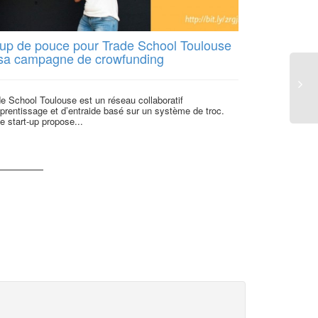
up de pouce pour Trade School Toulouse
Juratri et 
 sa campagne de crowfunding
de la finan
e School Toulouse est un réseau collaboratif
Les grand prix d
prentissage et d’entraide basé sur un système de troc.
journal le Monde
e start-up propose...