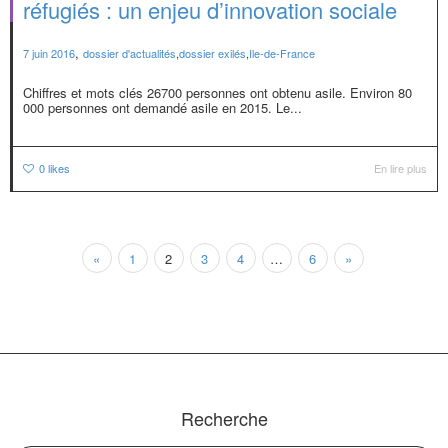
réfugiés : un enjeu d’innovation sociale
,
7 juin 2016
dossier d'actualités
,
dossier exilés
,
Ile-de-France
Chiffres et mots clés 26700 personnes ont obtenu asile. Environ 80
000 personnes ont demandé asile en 2015. Le...
0
likes
En lire plus
«
1
2
3
4
…
6
»
Recherche