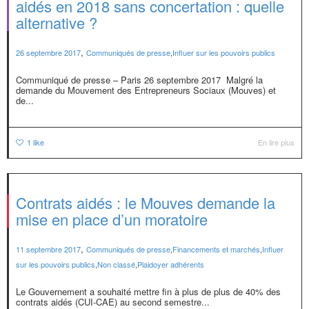
aidés en 2018 sans concertation : quelle
alternative ?
,
26 septembre 2017
Communiqués de presse
,
Influer sur les pouvoirs publics
Communiqué de presse – Paris 26 septembre 2017 Malgré la
demande du Mouvement des Entrepreneurs Sociaux (Mouves) et
de...
1
like
En lire plus
Contrats aidés : le Mouves demande la
mise en place d’un moratoire
,
11 septembre 2017
Communiqués de presse
,
Financements et marchés
,
Influer
sur les pouvoirs publics
,
Non classé
,
Plaidoyer adhérents
Le Gouvernement a souhaité mettre fin à plus de plus de 40% des
contrats aidés (CUI-CAE) au second semestre...