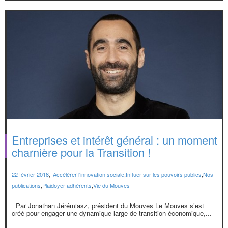
Entreprises et intérêt général : un moment
charnière pour la Transition !
,
22 février 2018
Accélérer l'innovation sociale
,
Influer sur les pouvoirs publics
,
Nos
publications
,
Plaidoyer adhérents
,
Vie du Mouves
Par Jonathan Jérémiasz, président du Mouves Le Mouves s’est
créé pour engager une dynamique large de transition économique,...