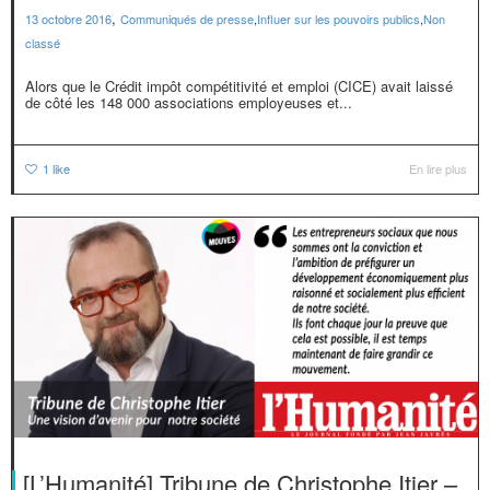
,
13 octobre 2016
Communiqués de presse
,
Influer sur les pouvoirs publics
,
Non
classé
Alors que le Crédit impôt compétitivité et emploi (CICE) avait laissé
de côté les 148 000 associations employeuses et...
1
like
En lire plus
[L’Humanité] Tribune de Christophe Itier –