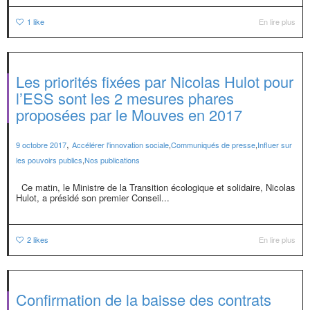
1
like
En lire plus
Les priorités fixées par Nicolas Hulot pour
l’ESS sont les 2 mesures phares
proposées par le Mouves en 2017
,
9 octobre 2017
Accélérer l'innovation sociale
,
Communiqués de presse
,
Influer sur
les pouvoirs publics
,
Nos publications
Ce matin, le Ministre de la Transition écologique et solidaire, Nicolas
Hulot, a présidé son premier Conseil...
2
likes
En lire plus
Confirmation de la baisse des contrats