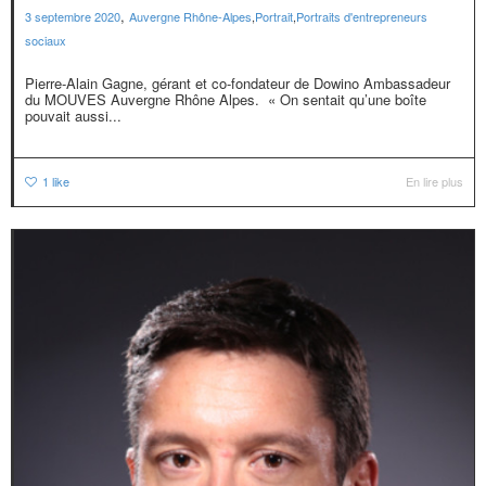
,
3 septembre 2020
Auvergne Rhône-Alpes
,
Portrait
,
Portraits d'entrepreneurs
sociaux
Pierre-Alain Gagne, gérant et co-fondateur de Dowino Ambassadeur
du MOUVES Auvergne Rhône Alpes. « On sentait qu’une boîte
pouvait aussi...
1
like
En lire plus