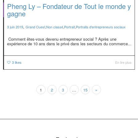
Pheng Ly – Fondateur de Tout le monde y
gagne
,
3 juin 2019
Grand Ouest
,
Non classé
,
Portrait
,
Portraits d'entrepreneurs sociaux
Comment êtes-vous devenu entrepreneur social ? Après une
expérience de 10 ans dans le privé dans les secteurs du commerce...
3
likes
En lire plus
1
2
3
…
15
»