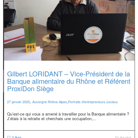
Gilbert LORIDANT – Vice-Président de la
Banque alimentaire du Rhône et Référent
ProxiDon Siège
,
27 janvier 2020
Auvergne Rhône-Alpes
,
Portraits d'entrepreneurs sociaux
Qu’est-ce qui vous a amené à travailler pour la Banque alimentaire ?
J’étais à la retraite et cherchais une occupation,...
0
likes
En lire plus