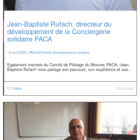
Jean-Baptiste Rufach, directeur du
développement de la Conciergerie
solidaire PACA
,
14 avril 2020
PACA
,
Portraits d'entrepreneurs sociaux
Egalement membre du Comité de Pilotage du Mouves PACA, Jean-
Baptiste Rufach nous partage son parcours, son expérience et ses...
0
likes
En lire plus