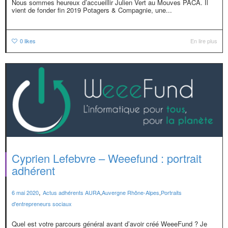
Nous sommes heureux d’accueillir Julien Vert au Mouves PACA. Il
vient de fonder fin 2019 Potagers & Compagnie, une...
0
likes
En lire plus
Cyprien Lefebvre – Weeefund : portrait
adhérent
,
6 mai 2020
Actus adhérents AURA
,
Auvergne Rhône-Alpes
,
Portraits
d'entrepreneurs sociaux
Quel est votre parcours général avant d’avoir créé WeeeFund ? Je