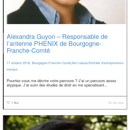
Alexandra Guyon – Responsable de
l’antenne PHENIX de Bourgogne-
Franche-Comté
,
17 octobre 2019
Bourgogne-Franche-Comté
,
Non classé
,
Portraits d'entrepreneurs
sociaux
Pourriez-vous me décrire votre parcours ? J’ai un parcours assez
atypique. J’ai suivi des études de droit en me spécialisant...
1
like
En lire plus