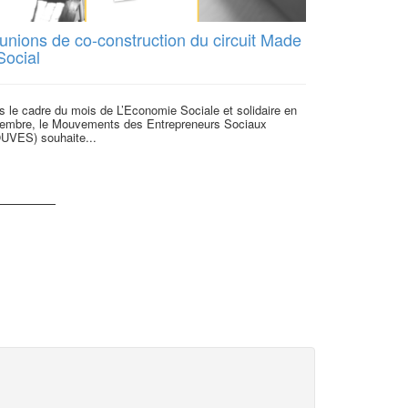
unions de co-construction du circuit Made
La 1ère Ca
Social
Pliez et Lou
 le cadre du mois de L’Economie Sociale et solidaire en
Cette semaine,
embre, le Mouvements des Entrepreneurs Sociaux
« Carte Blanche
UVES) souhaite...
Cacao. Le...