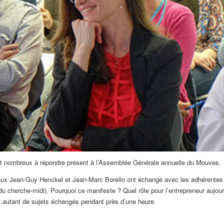
ient nombreux à répondre présent à l’Assemblée Générale annuelle du Mouves.
iaux Jean-Guy Henckel et Jean-Marc Borello ont échangé avec les adhérentes 
 du cherche-midi)
.
Pourquoi ce manifeste ? Quel rôle pour l’entrepreneur aujour
al…autant de sujets échangés pendant près d’une heure.