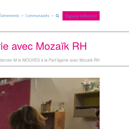
Espace Adhérent
Événements
Communautés
rie avec Mozaïk RH
 dernier M le MOUVES à la Part’âgerie avec Mozaïk RH