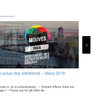
s actus des adhérents – Mars 2018
VAE les de
leur expert
l’emploi
ois-ci, on a vu/lu/entendu : – Vincent d’Acta Vista sur
pe 1 – Focus sur le Lab Zéro de...
David Rivoire, 
Bardeau, Présid
d’un...