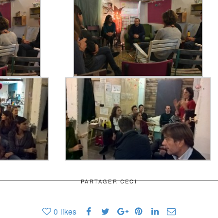
PARTAGER CECI
0
likes