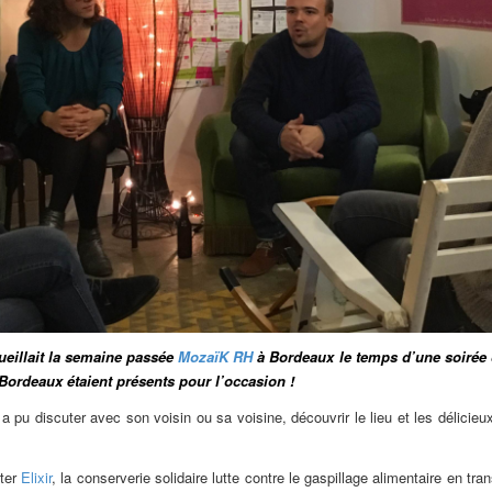
eillait la semaine passée
MozaïK RH
à Bordeaux le temps d’une soirée 
Bordeaux étaient présents pour l’occasion !
 pu discuter avec son voisin ou sa voisine, découvrir le lieu et les délicie
ter
Elixir
, la conserverie solidaire lutte contre le gaspillage alimentaire en tr