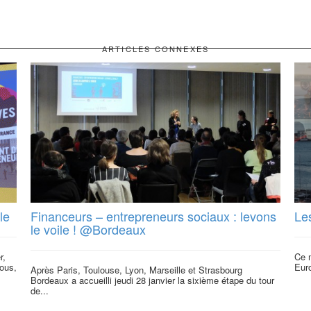
ARTICLES CONNEXES
le
Financeurs – entrepreneurs sociaux : levons
Le
le voile ! @Bordeaux
r,
Ce m
tous,
Euro
Après Paris, Toulouse, Lyon, Marseille et Strasbourg
Bordeaux a accueilli jeudi 28 janvier la sixième étape du tour
de...