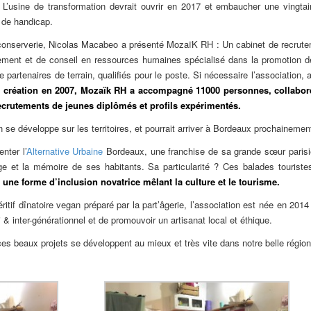
’usine de transformation devrait ouvrir en 2017 et embaucher une vingtaine
 de handicap.
conserverie, Nicolas Macabeo a présenté MozaïK RH : Un cabinet de recrute
tement et de conseil en ressources humaines spécialisé dans la promotion d
partenaires de terrain, qualifiés pour le poste. Si nécessaire l’association,
 création en 2007, Mozaïk RH a accompagné 11000 personnes, collaboré
ecrutements de jeunes diplômés et profils expérimentés.
 se développe sur les territoires, et pourrait arriver à Bordeaux prochainement
nter l’
Alternative Urbaine
Bordeaux, une franchise de sa grande sœur parisien
age et la mémoire de ses habitants. Sa particularité ? Ces balades tourist
 une forme d’inclusion novatrice mêlant la culture et le tourisme.
ritif dînatoire vegan préparé par la part’âgerie, l’association est née en 2014 
 & inter-géné
ration
nel et de promouvoir un artisanat local et éthique.
es beaux projets se développent au mieux et très vite dans notre belle région