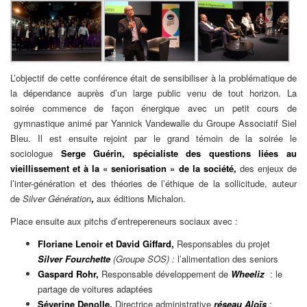
L’objectif de cette conférence était de sensibiliser à la problématique de
la dépendance auprès d’un large public venu de tout horizon. La
soirée commence de façon énergique avec un petit cours de
gymnastique animé par Yannick Vandewalle du Groupe Associatif Siel
Bleu. Il est ensuite rejoint par le grand témoin de la soirée le
sociologue
Serge Guérin,
spécialiste des questions liées au
vieillissement et à la « seniorisation » de la société,
des enjeux de
l’inter-génération et des théories de l’éthique de la sollicitude, auteur
de
Silver Génération
,
aux éditions Michalon.
Place ensuite aux pitchs d’entrepereneurs sociaux avec :
Floriane Lenoir et David Giffard,
Responsables du projet
Silver Fourchette
(Groupe SOS) :
l’alimentation des seniors
Gaspard Rohr,
Responsable développement de
Wheeliz
: le
partage de voitures adaptées
Séverine Denolle,
Directrice administrative
réseau Aloïs
: