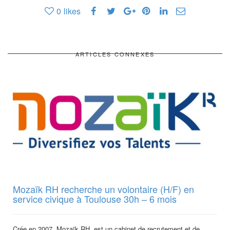
0
likes
ARTICLES CONNEXES
Mozaïk RH recherche un volontaire (H/F) en
service civique à Toulouse 30h – 6 mois
Crée en 2007, Mozaïk RH, est un cabinet de recrutement et de