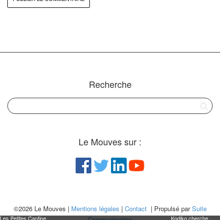
Recherche
Le Mouves sur :
©2026 Le Mouves |
Mentions légales
|
Contact
| Propulsé par
Suite
Les Petites Cantines recrutent !
Kodiko cherche un.e chef.fe de projet territorial à Orléans - URGENT
Communication