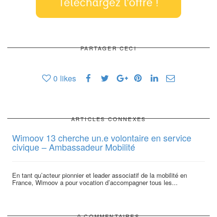
PARTAGER CECI
0
likes
ARTICLES CONNEXES
Wimoov 13 cherche un.e volontaire en service
civique – Ambassadeur Mobilité
En tant qu’acteur pionnier et leader associatif de la mobilité en
l
France, Wimoov a pour vocation d’accompagner tous les...
0 COMMENTAIRES