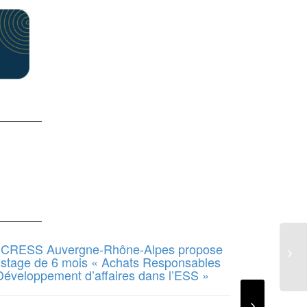
 CRESS Auvergne-Rhône-Alpes propose
L’associati
 stage de 6 mois « Achats Responsables
Chargé.e d
Développement d’affaires dans l’ESS »
Article 1 est le 