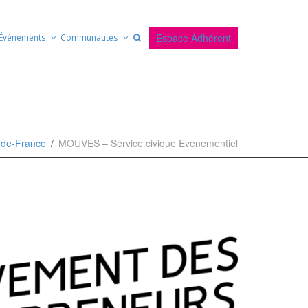
Espace Adhérent
Événements
Communautés
e-de-France
MOUVES – Service civique Evènementiel