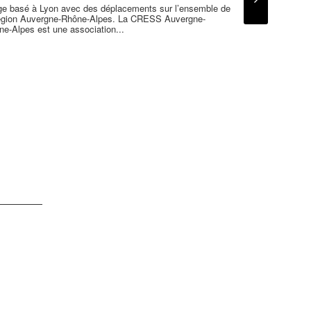
Passeport Aveni
ge basé à Lyon avec des déplacements sur l’ensemble de
région Auvergne-Rhône-Alpes. La CRESS Auvergne-
e-Alpes est une association...