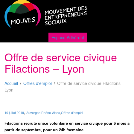
Active
Espace Adhérent
Offre de service civique
naviga
Filactions – Lyon
Accueil
Offres d'emploi
Offre de service civique Filactions –
Lyon
,
10 juillet 2019
Auvergne Rhône-Alpes
,
Offres d'emploi
Filactions recrute une.e volontaire en service civique pour 6 mois à
partir de septembre, pour un 24h /semaine.