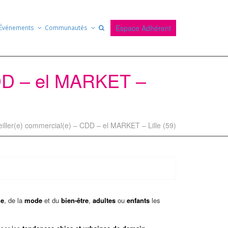
Espace Adhérent
Événements
Communautés
CDD – el MARKET –
eiller(e) commercial(e) – CDD – el MARKET – Lille (59)
le
, de la
mode
et du
bien-être
,
adultes
ou
enfants
les