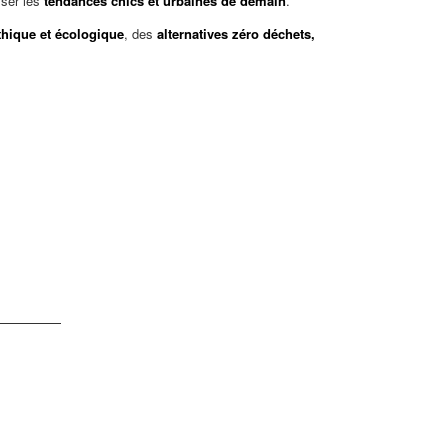
iser les
tendances chics et urbaines de demain
.
thique et écologique
, des
alternatives zéro déchets,