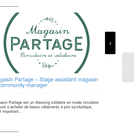
Le Crédit M
Directeur(t
budgétaire 
Vous êtes en ch
(accompagnement
d’accompagner l
gasin Partage – Stage assistant magasin
 community manager
sin Partage est un dressing solidaire en mode circulaire
voir s’acheter de beaux vêtements à prix symbolique,
t important...