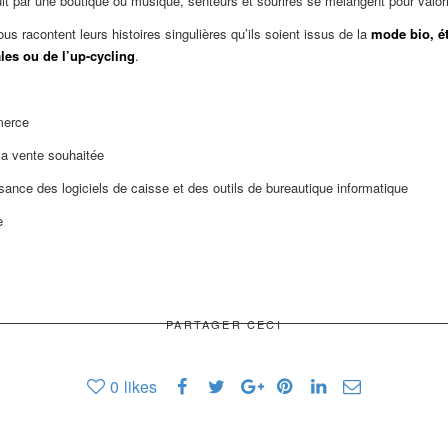
t par une boutique où musique, senteurs et sourires se mélangent pour valor
s racontent leurs histoires singulières qu’ils soient issus de la
mode bio, é
ales ou de l’up-cycling
.
merce
la vente souhaitée
nce des logiciels de caisse et des outils de bureautique informatique
e
PARTAGER CECI
0
likes