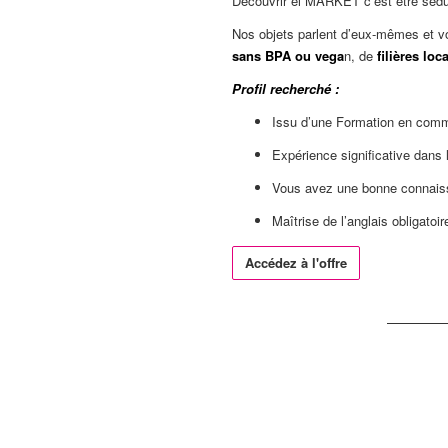
Découvrir el MARKET c’est être sédui
Nos objets parlent d’eux-mêmes et vou
sans BPA ou vega
n, de
filières loc
Profil recherché :
Issu d’une Formation en com
Expérience significative dans 
Vous avez une bonne connaissa
Maîtrise de l’anglais obligatoir
Accédez à l'offre