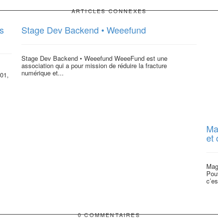
ARTICLES CONNEXES
s
Stage Dev Backend • Weeefund
Stage Dev Backend • Weeefund WeeeFund est une
association qui a pour mission de réduire la fracture
numérique et...
901,
Ma
et
Maga
Pou
c’es
0 COMMENTAIRES