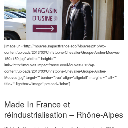
[image url=”http://mouves.impactfrance.eco/Mouves2015/wp-
content/uploads/2013/03/Christophe-Chevalier-Groupe-Archer-Mouves-
150×150.jpg” width=”” height=””
link=”http://mouves.impactfrance.eco/Mouves2015/wp-
content/uploads/2013/03/Christophe-Chevalier-Groupe-Archer-
Mouves.jpg” target=”” border=”true” align=”alignleft” margins=”” alt=””
title=”” lightbox=”image” preload=”false”]
Made In France et
réindustrialisation – Rhône-Alpes