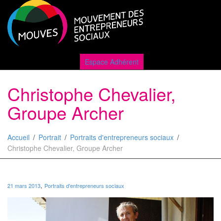
Active
Espace Adhérent
Christophe Chevalier,
naviga
Groupe Archer
Accueil
Portrait
Portraits d'entrepreneurs sociaux
Christophe Chevalier, Groupe Archer
,
21 mars 2013
Portraits d'entrepreneurs sociaux