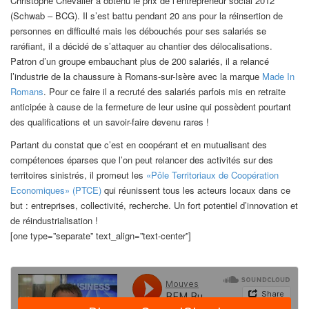
Christophe Chevalier a obtenu le prix de l’entrepreneur social 2012
(Schwab – BCG). Il s’est battu pendant 20 ans pour la réinsertion de
personnes en difficulté mais les débouchés pour ses salariés se
raréfiant, il a décidé de s’attaquer au chantier des délocalisations.
Patron d’un groupe embauchant plus de 200 salariés, il a relancé
l’industrie de la chaussure à Romans-sur-Isère avec la marque
Made In
Romans
. Pour ce faire il a recruté des salariés parfois mis en retraite
anticipée à cause de la fermeture de leur usine qui possèdent pourtant
des qualifications et un savoir-faire devenu rares !
Partant du constat que c’est en coopérant et en mutualisant des
compétences éparses que l’on peut relancer des activités sur des
territoires sinistrés, il promeut les
«Pôle Territoriaux de Coopération
Economiques» (PTCE)
qui réunissent tous les acteurs locaux dans ce
but : entreprises, collectivité, recherche. Un fort potentiel d’innovation et
de réindustrialisation !
[one type=”separate” text_align=”text-center”]