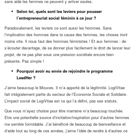
sans aide les femmes ne peuvent y arriver seules.
Selon toi, quels sont les leviers pour pousser
l’entrepreneuriat social féminin à ce jour ?
Paradoxalement, les leviers ce sont aussi les hommes. Sans
l’implication des hommes dans la cause des femmes, les choses iront
moins vite. Il nous faut des hommes féministes ! Et aux femmes : de
s’écouter davantage, de se donner plus facilement le droit de lancer leur
projet, de ne pas plier sous une pression sociétale encore bien
présente. Pas simple !
Pourquoi avoir eu envie de rejoindre le programme
LeadHer ?
J’aime beaucoup le Mouves. Il m’a apporté de la légitimité. LogiVitae
fait intégralement partie du secteur de l’Economie Sociale et Solidaire.
L’impact social de LogiVitae est ce qui l’a défini, pas ses statuts.
Que vous m’ayez choisie pour être marraine m’a beaucoup touchée.
Etre une potentielle source d’incitation/inspiration pour d’autres femmes
me semble formidable. J’ai bénéficié de beaucoup de bienveillance et
d’aide tout au long de ces années, j’aime l’idée de rendre à d’autres ce