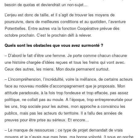
besoin de quotas et deviendrait un non-sujet…
L’enjeu est donc de taille, et il s’agit de trouver les moyens de
poursuivre, dans de meilleures conditions et au quotidien, l’aventure
Potentielles. Entre autres via la fonction Coopérative prévue dès
octobre prochain. C’est le prochain défi à relever.
Quels sont les obstacles que vous avez surmonté ?
– D’abord le fait d’être une femme. Je porte comme chacun chacune
une histoire chargée d’idées reçues et tous les freins qui vont avec.
Ceux des autres, les miens. Mon doute permanent surtout.
– L’incompréhension, l’incrédulité, voire la méfiance, de certains acteurs
face au nouveau modèle d’accompagnement que je proposais. Mon
attitude paradoxale, à la fois trop fondeuse et trop effacée, pas assez
politique, ne collait pas au moule. A l’époque, trop entrepreneuriale pour
les uns, trop sociale pour les autres, mon approche a convaincu les
publics, mais pas les acteurs du territoire. Il a fallu des années de
preuves pour être prise au sérieux. Et encore…
– Le manque de ressources : ce type de projet demandait de vrais
moyens et je n’avais que mes bras, ma bonne volonté, 3 sous en poche