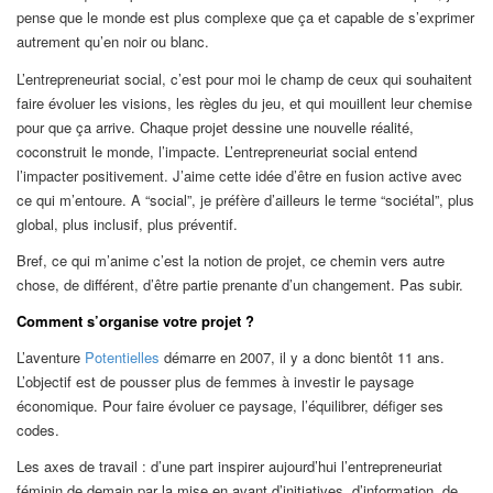
pense que le monde est plus complexe que ça et capable de s’exprimer
autrement qu’en noir ou blanc.
L’entrepreneuriat social, c’est pour moi le champ de ceux qui souhaitent
faire évoluer les visions, les règles du jeu, et qui mouillent leur chemise
pour que ça arrive. Chaque projet dessine une nouvelle réalité,
coconstruit le monde, l’impacte. L’entrepreneuriat social entend
l’impacter positivement. J’aime cette idée d’être en fusion active avec
ce qui m’entoure. A “social”, je préfère d’ailleurs le terme “sociétal”, plus
global, plus inclusif, plus préventif.
Bref, ce qui m’anime c’est la notion de projet, ce chemin vers autre
chose, de différent, d’être partie prenante d’un changement. Pas subir.
Comment s’organise votre projet ?
L’aventure
Potentielles
démarre en 2007, il y a donc bientôt 11 ans.
L’objectif est de pousser plus de femmes à investir le paysage
économique. Pour faire évoluer ce paysage, l’équilibrer, défiger ses
codes.
Les axes de travail : d’une part inspirer aujourd’hui l’entrepreneuriat
féminin de demain par la mise en avant d’initiatives, d’information, de