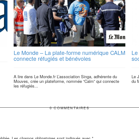
Le Monde – La plate-forme numérique CALM
Le 
connecte réfugiés et bénévoles
soc
A lire dans Le Monde.fr L’association Singa, adhérente du
Le J
Mouves, crée un plateforme, nommée “Calm” qui connecte
du M
les réfugiés...
0 COMMENTAIRES
bliée.
Les champs obligatoires sont indiqués avec
*