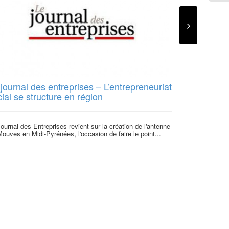
journal des entreprises – L’entrepreneuriat
Radio Ter :
ial se structure en région
du Mouves 
ournal des Entreprises revient sur la création de l'antenne
Le 5 novembre d
ouves en Midi-Pyrénées, l'occasion de faire le point...
à l’ Emission ra