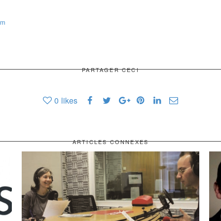
com
PARTAGER CECI
0
likes
ARTICLES CONNEXES