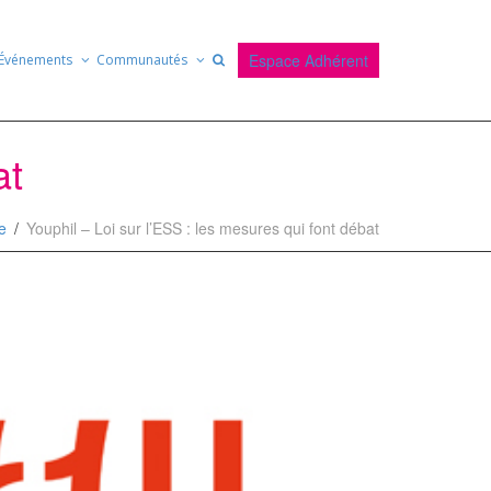
Espace Adhérent
Événements
Communautés
at
e
Youphil – Loi sur l’ESS : les mesures qui font débat