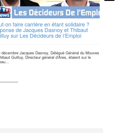
t-on faire carrière en étant solidaire ?
[L’Humanité
ponse de Jacques Dasnoy et Thibaut
Une vision 
illuy sur Les Décideurs de l’Emploi
L’entrepreneuria
une vision d’ave
9 décembre Jacques Dasnoy, Délégué Général du Mouves
hibaut Guilluy, Directeur général d’Ares, étaient sur le
eau...