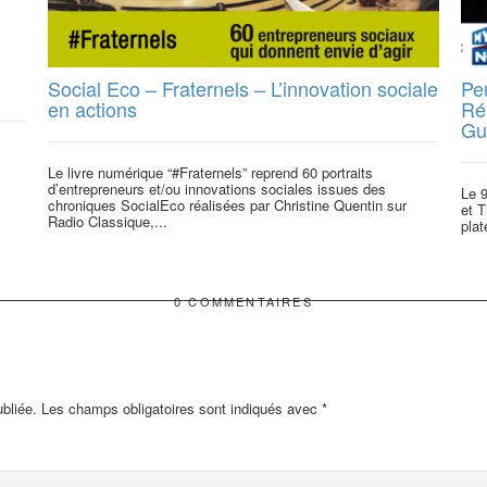
Social Eco – Fraternels – L’innovation sociale
Peu
en actions
Ré
Gu
Le livre numérique “#Fraternels” reprend 60 portraits
d’entrepreneurs et/ou innovations sociales issues des
Le 
chroniques SocialEco réalisées par Christine Quentin sur
et T
Radio Classique,...
plat
0 COMMENTAIRES
bliée.
Les champs obligatoires sont indiqués avec
*