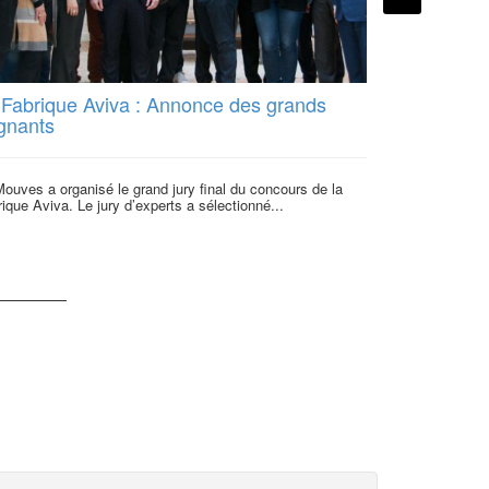
 Fabrique Aviva : Annonce des grands
Le Mouves p
gnants
l’accélérat
ouves a organisé le grand jury final du concours de la
Aviva lance un 
ique Aviva. Le jury d’experts a sélectionné...
million d'euros 