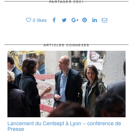
PARTAGER CECI
0
likes
ARTICLES CONNEXES
Lancement du Centsept à Lyon – conférence de
Presse