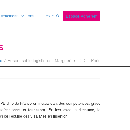
Espace Adhérent
Événements
Communautés
s
ce
Responsable logistique – Marguerite – CDI – Paris
les TPE d’Ile de France en mutualisant des compétences, grâce
ofessionnel et formation). En lien avec la directrice, le
on de l’équipe des 3 salariés en insertion.