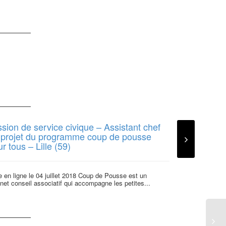
sion de service civique – Assistant chef
Deux missio
 projet du programme coup de pousse
Solidaire
r tous – Lille (59)
Deux missions d
L’association vi
 en ligne le 04 juillet 2018 Coup de Pousse est un
professionnelle
net conseil associatif qui accompagne les petites...