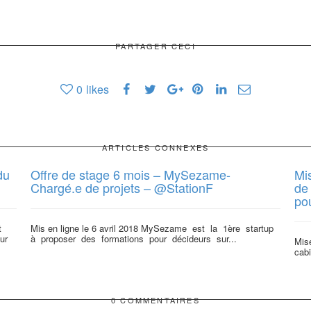
PARTAGER CECI
0
likes
ARTICLES CONNEXES
du
Offre de stage 6 mois – MySezame-
Mis
Chargé.e de projets – @StationF
de
pou
t
Mis en ligne le 6 avril 2018 MySezame est la 1ère startup
ur
à proposer des formations pour décideurs sur...
Mise
cabi
0 COMMENTAIRES