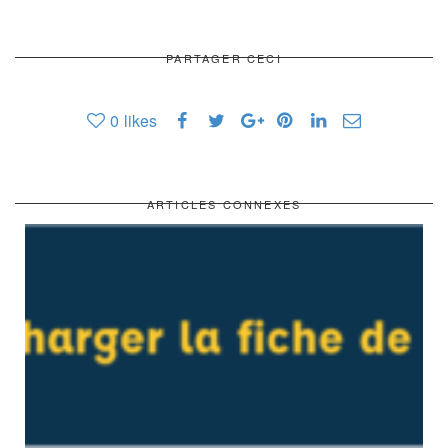
PARTAGER CECI
0
likes
ARTICLES CONNEXES