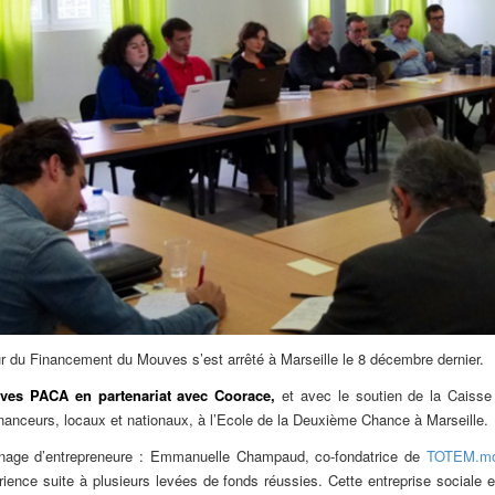
ur du Financement du Mouves s’est arrêté à Marseille le 8 décembre dernier.
uves PACA en partenariat avec Coorace,
et avec le soutien de la Caisse
inanceurs, locaux et nationaux, à l’Ecole de la Deuxième Chance à Marseille.
gnage d’entrepreneure : Emmanuelle Champaud, co-fondatrice de
TOTEM.mo
rience suite à plusieurs levées de fonds réussies. Cette entreprise sociale 