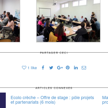
PARTAGER CECI
1
like
ARTICLES CONNEXES
Ecolo crèche – Offre de stage : pôle projets
Ma
et partenariats (6 mois)
pro