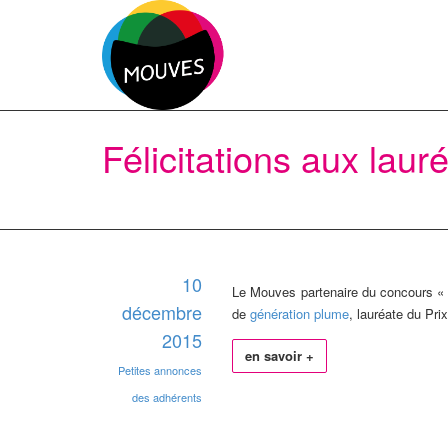
Félicitations aux laur
10
Le Mouves partenaire du concours « Cr
décembre
de
génération plume
, lauréate du Pr
2015
en savoir +
Petites annonces
des adhérents