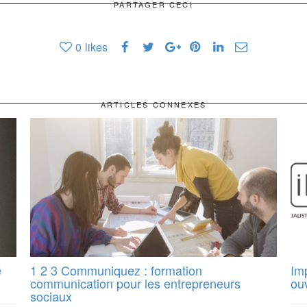
PARTAGER CECI
0
likes
ARTICLES CONNEXES
e
1 2 3 Communiquez : formation
Im
communication pour les entrepreneurs
ou
sociaux