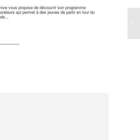
rove vous propose de découvrir son programme
Félicitation à 
orateurs qui permet à des jeunes de partir en tour du
lauréate du pri
de...
développement.