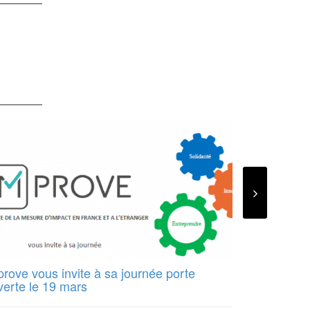
prove vous invite à sa journée porte
Anne Buffe
verte le 19 mars
000 € pour