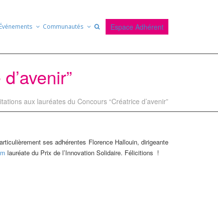
Espace Adhérent
Événements
Communautés
 d’avenir”
citations aux lauréates du Concours “Créatrice d’avenir”
articulièrement ses adhérentes Florence Hallouin, dirigeante
om
lauréate du Prix de l’Innovation Solidaire. Félicitions !