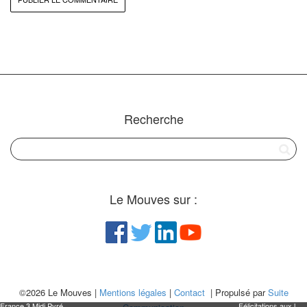
Recherche
Le Mouves sur :
©2026 Le Mouves |
Mentions légales
|
Contact
| Propulsé par
Suite
France 3 Midi Pyrénées Languedoc Roussillon matin Reportage à Figeac
Félicitations aux lauréates du Concours "Créatrice d'avenir"