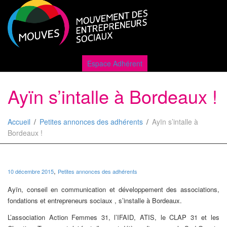
Active
Espace Adhérent
Ayïn s’intalle à Bordeaux !
naviga
Accueil
Petites annonces des adhérents
Ayïn s’intalle à
Bordeaux !
,
10 décembre 2015
Petites annonces des adhérents
Ayïn, conseil en communication et développement des associations,
fondations et entrepreneurs sociaux , s’installe à Bordeaux.
L’association Action Femmes 31, l’IFAID, ATIS, le CLAP 31 et les