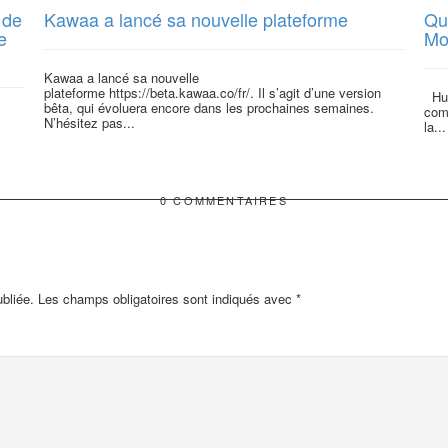
 de
Kawaa a lancé sa nouvelle plateforme
Qu
e
Mo
Kawaa a lancé sa nouvelle
plateforme https://beta.kawaa.co/fr/. Il s’agit d’une version
Hugo
bêta, qui évoluera encore dans les prochaines semaines.
com
N’hésitez pas...
la...
0 COMMENTAIRES
bliée.
Les champs obligatoires sont indiqués avec
*