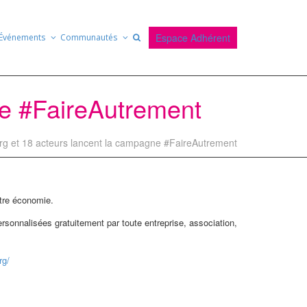
Espace Adhérent
Événements
Communautés
ne #FaireAutrement
g et 18 acteurs lancent la campagne #FaireAutrement
utre économie.
ersonnalisées gratuitement par toute entreprise, association,
rg/