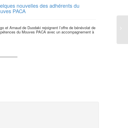
elques nouvelles des adhérents du
Le réseau 
uves PACA
développem
 et Arnaud de Duodaki rejoignent l’offre de bénévolat de
Le réseau ENVIE
pétences du Mouves PACA avec un accompagnement à
circulaire, rec
filière nationale