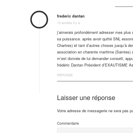
frederic dantan
13 années Il y a
j’aimerais profondément adresser mes plus sin
sa puissance. après avoir quitté SNL essonne,
Chartres) et tant d’autres choses jusqu’à de
association en charente maritime (Saintes) a
m’est donnée de lui demander conseili, appu
frédéric Dantan Président d’EXAUTISME Ass
RÉPONSE
Laisser une réponse
Votre adresse de messagerie ne sera pas pu
Commentaire