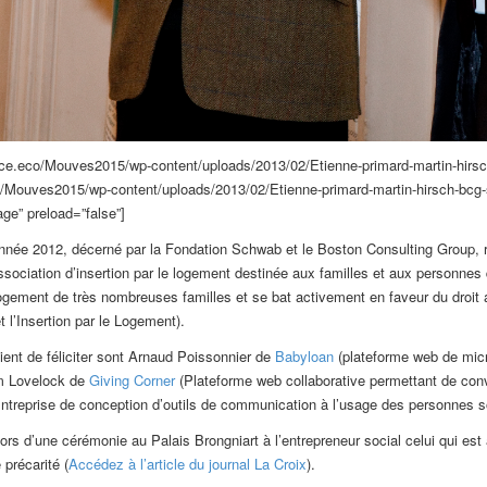
nce.eco/Mouves2015/wp-content/uploads/2013/02/Etienne-primard-martin-hirs
/Mouves2015/wp-content/uploads/2013/02/Etienne-primard-martin-hirsch-bcg-sc
age” preload=”false”]
nnée 2012, décerné par la Fondation Schwab et le Boston Consulting Group, 
sociation d’insertion par le logement destinée aux familles et aux personnes
elogement de très nombreuses familles et se bat activement en faveur du droi
 l’Insertion par le Logement).
vient de féliciter sont Arnaud Poissonnier de
Babyloan
(plateforme web de micro
im Lovelock de
Giving Corner
(Plateforme web collaborative permettant de conver
ntreprise de conception d’outils de communication à l’usage des personnes s
 lors d’une cérémonie au Palais Brongniart à l’entrepreneur social celui qui est 
précarité (
Accédez à l’article du journal La Croix
).