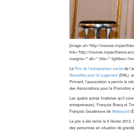
[image url=”http://mouves.impactfra
link=”http://mouves.impactfrance.eco
margins=”” alt=”” title=”” lightbox=”im
Le
Prix de l’entrepreneur social
de l’a
Nouvelles pour le Logement
(SNL), as
Primard, l’association a permis le r
des Associations pour la Promotion et
Les quatre autres finalistes qu’il con
entrepreneurs), François Bracq et T
François Goudenove de
Websourd
(E
Le prix a été remis le 6 février 2013,
des personnes en situation de grande 