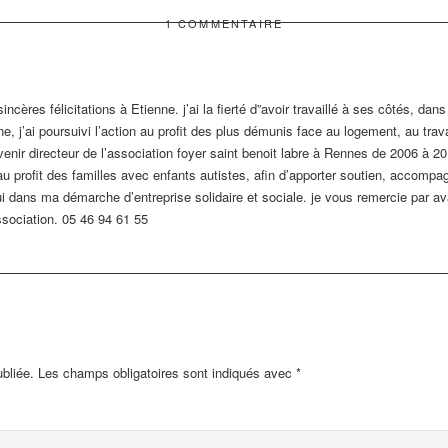
1 COMMENTAIRE
cères félicitations à Etienne. j’ai la fierté d”avoir travaillé à ses côtés, da
 j’ai poursuivi l’action au profit des plus démunis face au logement, au travai
venir directeur de l’association foyer saint benoit labre à Rennes de 2006 à 
u profit des familles avec enfants autistes, afin d’apporter soutien, accompa
i dans ma démarche d’entreprise solidaire et sociale. je vous remercie par a
ociation. 05 46 94 61 55
bliée.
Les champs obligatoires sont indiqués avec
*