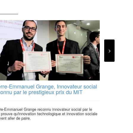
erre-Emmanuel Grange, Innovateur social
Quelques n
onnu par le prestigieux prix du MIT
Mouves P
rre-Emmanuel Grange reconnu innovateur social par le
Hugo et Arnaud 
prouve qu'innovation technologique et innovation sociale
compétences d
ent aller de paire.
la...