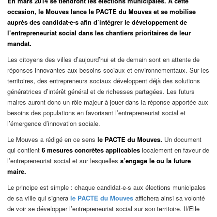
En mars 2014 se tiendront les élections municipales. A cette
occasion, le Mouves lance le PACTE du Mouves et se mobilise
auprès des candidat-e-s afin d’intégrer le développement de
l’entrepreneuriat social dans les chantiers prioritaires de leur
mandat.
Les citoyens des villes d’aujourd’hui et de demain sont en attente de
réponses innovantes aux besoins sociaux et environnementaux. Sur les
territoires, des entrepreneurs sociaux développent déjà des solutions
génératrices d’intérêt général et de richesses partagées. Les futurs
maires auront donc un rôle majeur à jouer dans la réponse apportée aux
besoins des populations en favorisant l’entrepreneuriat social et
l’émergence d’innovation sociale.
Le Mouves a rédigé en ce sens
le PACTE du Mouves
.
Un document
qui contient
6 mesures concrètes
applicables
localement en faveur de
l’entrepreneuriat social et sur lesquelles
s’engage le ou
la future
maire
.
Le principe est simple : chaque candidat-e-s aux élections municipales
de sa ville qui signera
le PACTE du Mouves
affichera ainsi sa volonté
de voir se développer l’entrepreneuriat social sur son territoire. Il/Elle